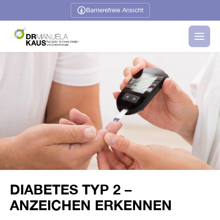
Barrierefreie Ansicht
Hormone
Schilddrüse
Diabetes
Ratgeber
DIABETES TYP 2 –
ANZEICHEN ERKENNEN
Über mich