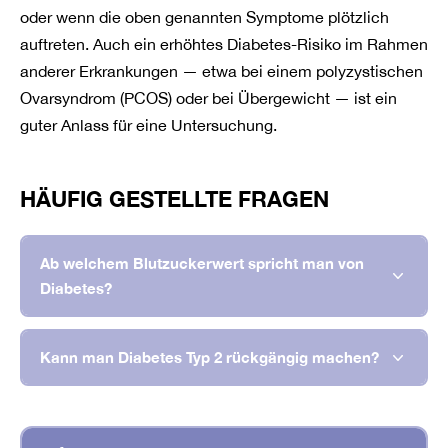
oder wenn die oben genannten Symptome plötzlich
auftreten. Auch ein erhöhtes Diabetes-Risiko im Rahmen
anderer Erkrankungen — etwa bei einem polyzystischen
Ovarsyndrom (PCOS) oder bei Übergewicht — ist ein
guter Anlass für eine Untersuchung.
HÄUFIG GESTELLTE FRAGEN
Ab welchem Blutzuckerwert spricht man von
Diabetes?
Von Diabetes spricht man ab einem Blutzucker
Kann man Diabetes Typ 2 rückgängig machen?
(nüchtern) von 126 mg/dl oder einem HbA1c-Wert von
6,5 Prozent oder höher. Liegen die Werte dazwischen
In frühen Stadien ist eine Remission durchaus möglich
— also zwischen 100 und 125 mg/dl beim Blutzucker
— vor allem durch eine deutliche Gewichtsreduktion,
beziehungsweise zwischen 5,7 und 6,4 Prozent beim