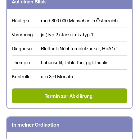
Auf einen Blick
regelmäßige Bewegung und eine konsequente
HbA1c — handelt es sich um ein Vorstadium. Gerade
Ernährungsumstellung. Je früher die Diagnose gestellt
in diesem Stadium lohnt sich frühzeitiges Handeln
wird, desto besser stehen die Chancen. Auch in der
Häufigkeit
rund 800.000 Menschen in Österreich
besonders.
Remission bleibt eine regelmäßige ärztliche Kontrolle
Vererbung
ja (Typ 2 stärker als Typ 1)
wichtig.
Diagnose
Bluttest (Nüchternblutzucker, HbA1c)
Therapie
Lebensstil, Tabletten, ggf. Insulin
Kontrolle
alle 3-6 Monate
Termin zur Abklärung
»
In meiner Ordination